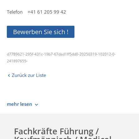
Telefon +41 61 205 99 42
Bewerben Sie sich !
d7789621-295f-431c-19b7-67dad1ff5dd0-20250319-102012-0-
241897655-
Zurück zur Liste
mehr lesen
Fachkräfte Führung /