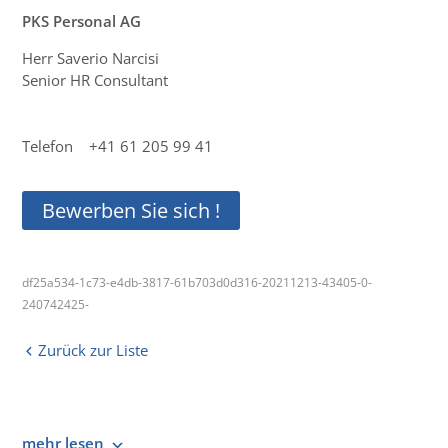
PKS Personal AG
Herr Saverio Narcisi
Senior HR Consultant
Telefon +41 61 205 99 41
Bewerben Sie sich !
df25a534-1c73-e4db-3817-61b703d0d316-20211213-43405-0-
240742425-
Zurück zur Liste
mehr lesen