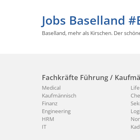
Jobs Baselland #
Baselland, mehr als Kirschen. Der schö
Fachkräfte Führung / Kaufmä
Medical
Lif
Kaufmännisch
Ch
Finanz
Sek
Engineering
Logi
HRM
Non
IT
Kad