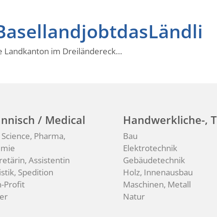
BasellandjobtdasLändli
ne Landkanton im Dreiländereck…
nnisch / Medical
Handwerkliche-, T
e Science, Pharma,
Bau
emie
Elektrotechnik
retärin, Assistentin
Gebäudetechnik
stik, Spedition
Holz, Innenausbau
-Profit
Maschinen, Metall
er
Natur